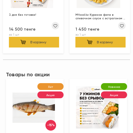
3 дня без готовки!
Mfood.kz Куриное филе в
сливочном соусе с эстрагоном и
пастой фузилли, 300 гр
14 500 тенге
1 450 тенге
за
1 шт
за
1 шт
В корзину
В корзину
Товары по акции
Хит
Новинка
Акция
Акция
-15%