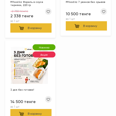
Mfood.kz Форель в соусе
Mfood.kz 7 ужинов без срывов
терияки, 220 гр
2 750 тенге
10 500 тенге
2 338 тенге
за
1 шт
за
1 шт
В корзину
В корзину
Новинка
Акция
3 дня без готовки!
14 500 тенге
за
1 шт
В корзину