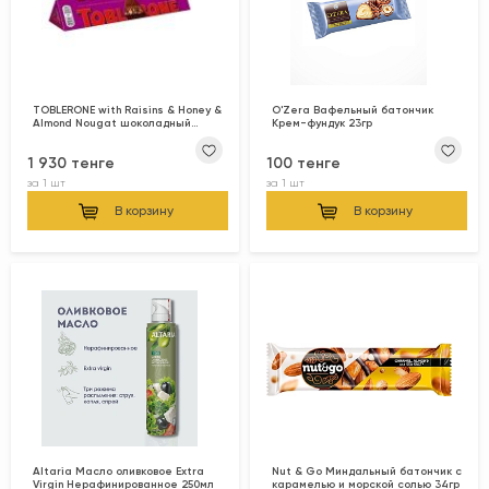
TOBLERONE with Raisins & Honey &
O'Zera Вафельный батончик
Almond Nougat шоколадный
Крем-фундук 23гр
батончик молочный 100 г
1 930 тенге
100 тенге
за
1 шт
за
1 шт
В корзину
В корзину
Altaria Масло оливковое Extra
Nut & Go Миндальный батончик с
Virgin Нерафинированное 250мл
карамелью и морской солью 34гр