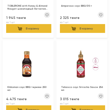
TOBLERONE with Honey & Almond
Amparosa соус BBQ 510 г
Nougat шоколадный батончик
белый 100 г
1 945 тенге
2 325 тенге
за
1 шт
за
1 шт
В корзину
В корзину
Kikkoman соус BBQ терияки 250
Tabasco соус Sriracha Sauce 256
мл
мл
4 475 тенге
3 015 тенге
за
1 шт
за
1 шт
В корзину
В корзину