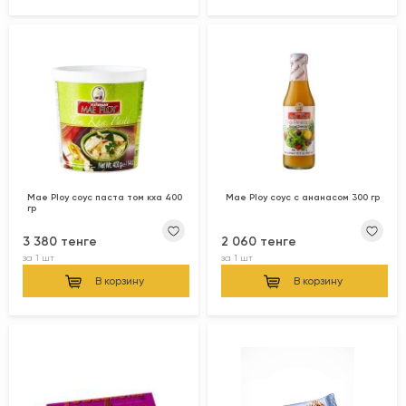
Mae Ploy соус паста том кха 400
Mae Ploy соус с ананасом 300 гр
гр
3 380 тенге
2 060 тенге
за
1 шт
за
1 шт
В корзину
В корзину