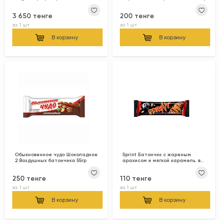
3 650 тенге
200 тенге
за
1 шт
за
1 шт
В корзину
В корзину
Обыкновенное чудо Шоколадное
Sprint Батончик с жареным
2 Воздушных батончика 55гр
арахисом и мягкой карамель. в
глазури 50гр
250 тенге
110 тенге
за
1 шт
за
1 шт
В корзину
В корзину