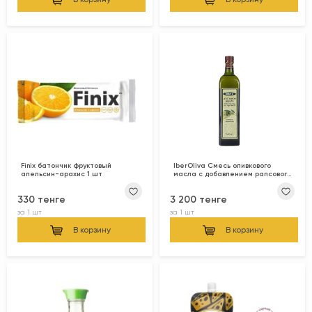
Finix батончик фруктовый
IberOliva Смесь оливкового
апельсин-арахис 1 шт
масла с добавлением рапсового
1л
330 тенге
3 200 тенге
за
1 шт
за
1 шт
В корзину
В корзину