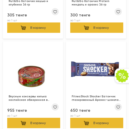
Nut&Go батончик кешью и
Nut&Go батончик Protein
клубника 36 гр
миндаль и арахис 36 гр
305 тенге
300 тенге
за
1 шт
за
1 шт
В корзину
В корзину
Вкусные консервы килька
FitnesShock Shocker Батончик
каспийская обжаренная в
глазированный Арахис-шоколад
томатном соусе 240 гр
35гр
955 тенге
650 тенге
за
1 шт
за
1 шт
В корзину
В корзину