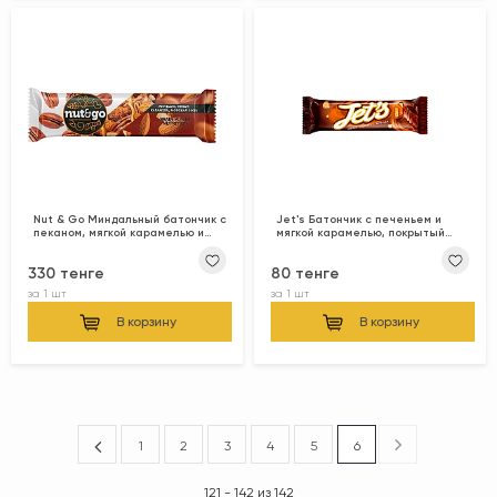
Nut & Go Миндальный батончик с
Jet's Батончик с печеньем и
пеканом, мягкой карамелью и
мягкой карамелью, покрытый
морской солью 36гр
глазурью 42гр
330 тенге
80 тенге
за
1 шт
за
1 шт
В корзину
В корзину
1
2
3
4
5
6
121 - 142 из 142