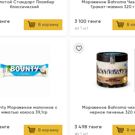
лотой Стандарт Пломбир
Мороженое Bahroma Чиз
Классический
Гранат-малина 320 г
енге
3 100 тенге
В корзину
В к
за
1 шт
nty Мороженое молочное с
Мороженое Bahroma чиз
мякотью кокоса 39,1гр
черное печенье 320 
енге
3 498 тенге
В корзину
В к
за
1 шт