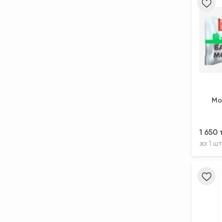
Мо
1 650
за
1 шт