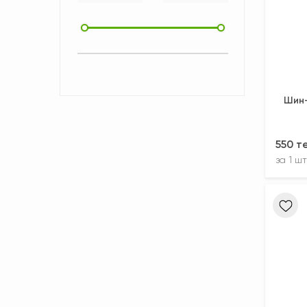
Шин-
550 т
за
1 шт