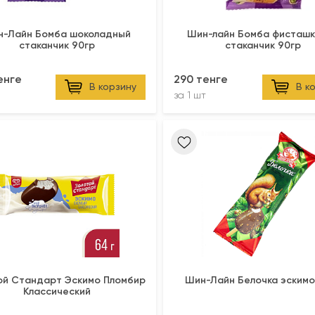
н-Лайн Бомба шоколадный
Шин-лайн Бомба фисташ
стаканчик 90гр
стаканчик 90гр
енге
290 тенге
В корзину
В к
за
1 шт
ой Стандарт Эскимо Пломбир
Шин-Лайн Белочка эскимо
Классический