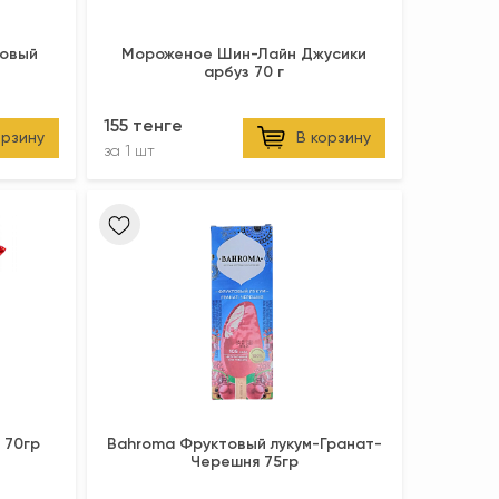
ковый
Мороженое Шин-Лайн Джусики
арбуз 70 г
155 тенге
орзину
В корзину
за
1 шт
 70гр
Bahroma Фруктовый лукум-Гранат-
Черешня 75гр