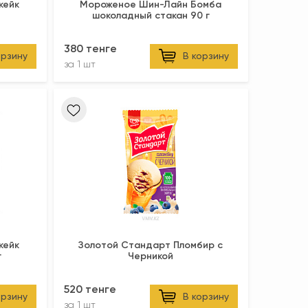
кейк
Мороженое Шин-Лайн Бомба
шоколадный стакан 90 г
380 тенге
орзину
В корзину
за
1 шт
кейк
Золотой Стандарт Пломбир с
г
Черникой
520 тенге
орзину
В корзину
за
1 шт