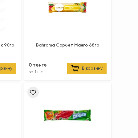
к 90гр
Bahroma Сорбет Манго 68гр
0 тенге
орзину
В корзину
за
1 шт