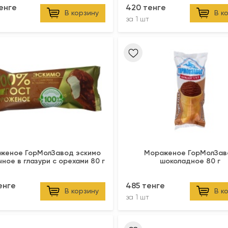
енге
420 тенге
В корзину
В к
за
1 шт
женое ГорМолЗавод эскимо
Мороженое ГорМолЗав
ное в глазури с орехами 80 г
шоколадное 80 г
енге
485 тенге
В корзину
В к
за
1 шт