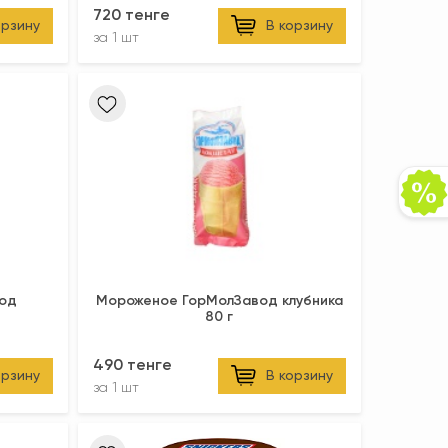
720 тенге
орзину
В корзину
за
1 шт
од
Мороженое ГорМолЗавод клубника
80 г
490 тенге
орзину
В корзину
за
1 шт