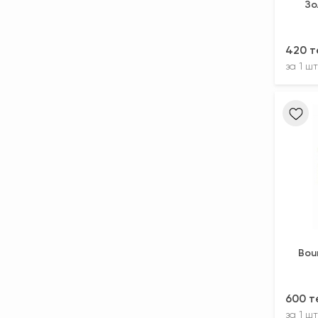
Зо
420 т
за
1 шт
Bou
600 т
за
1 шт