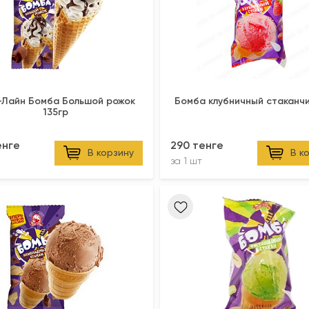
Лайн Бомба Большой рожок
Бомба клубничный стаканчи
135гр
енге
290 тенге
В корзину
В к
за
1 шт