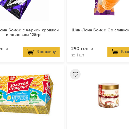
айн Бомба с черной крошкой
Шин-Лайн Бомба Со сливка
и печеньем 125гр
енге
290 тенге
В корзину
В к
за
1 шт