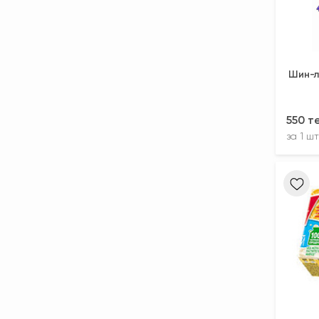
Шин-л
550 т
за
1 шт