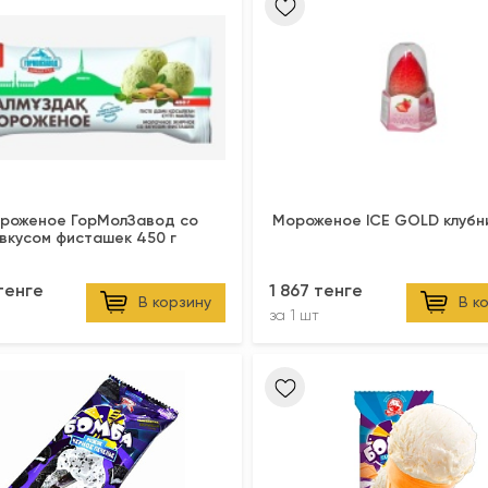
роженое ГорМолЗавод со
Мороженое ICE GOLD клубни
вкусом фисташек 450 г
 тенге
1 867 тенге
В корзину
В к
за
1 шт