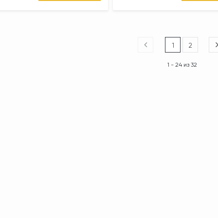
1
2
1 - 24 из 32