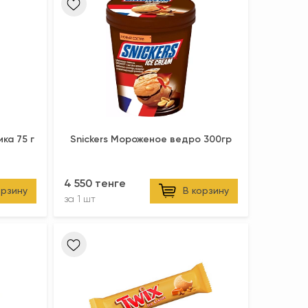
ка 75 г
Snickers Мороженое ведро 300гр
4 550 тенге
орзину
В корзину
за
1 шт