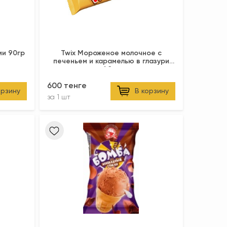
ми 90гр
Twix Мороженое молочное с
печеньем и карамелью в глазури
40гр
600 тенге
орзину
В корзину
за
1 шт