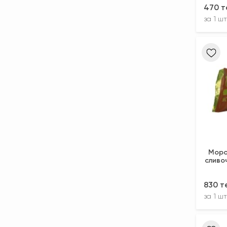
470 т
за
1 шт
Моро
сливоч
830 т
за
1 шт