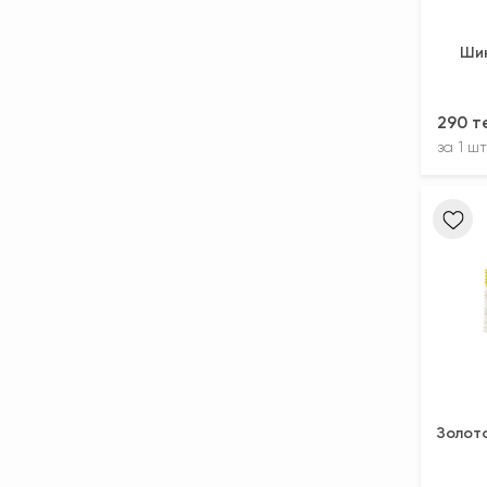
Ши
290 т
за
1 шт
Золот