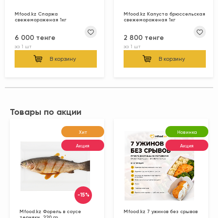
Mfood.kz Спаржа
Mfood.kz Капуста брюссельская
свежемороженая 1кг
свежемороженая 1кг
6 000 тенге
2 800 тенге
за
1 шт
за
1 шт
В корзину
В корзину
Товары по акции
Хит
Новинка
Акция
Акция
-15%
Mfood.kz Форель в соусе
Mfood.kz 7 ужинов без срывов
терияки, 220 гр