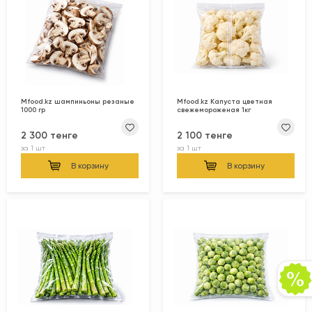
Mfood.kz шампиньоны резаные
Mfood.kz Капуста цветная
1000 гр
свежемороженая 1кг
2 300 тенге
2 100 тенге
за
1 шт
за
1 шт
В корзину
В корзину