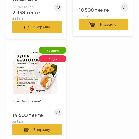
2 750 тенге
10 500 тенге
2 338 тенге
за
1 шт
за
1 шт
В корзину
В корзину
Новинка
Акция
3 дня без готовки!
14 500 тенге
за
1 шт
В корзину