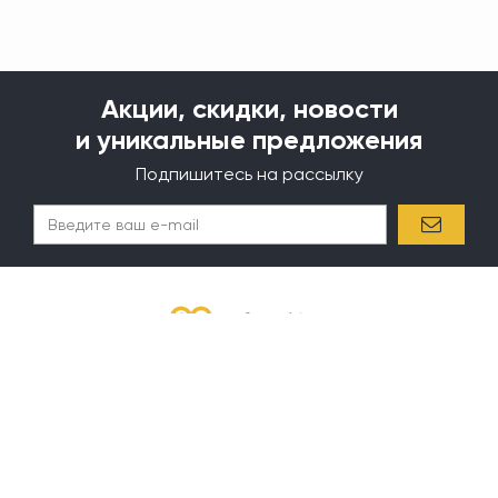
Акции, скидки, новости
и уникальные предложения
Подпишитесь на рассылку
✖
Круглосуточно вы можете оформить заказ Online на нашем сайте или
вы можете оформить заказ по телефону в рабочее время.
Покупателям
Информация
Акции
Доставка и оплата
Бренды
О компании