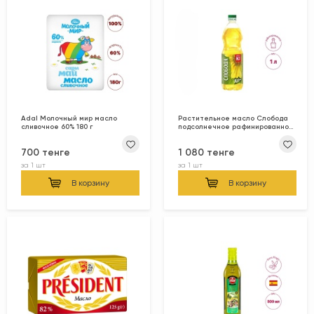
Adal Молочный мир масло
Растительное масло Слобода
сливочное 60% 180 г
подсолнечное рафинированное
1 л
700 тенге
1 080 тенге
за
1 шт
за
1 шт
В корзину
В корзину