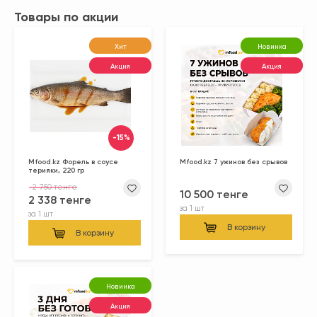
Товары по акции
Хит
Новинка
Акция
Акция
-15%
Mfood.kz Форель в соусе
Mfood.kz 7 ужинов без срывов
терияки, 220 гр
2 750 тенге
10 500 тенге
2 338 тенге
за
1 шт
за
1 шт
В корзину
В корзину
Новинка
Акция