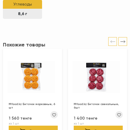
Углеводы
8,6
г
Похожие товары
Mfood.kz Биточки морковные, 6
Mfood.kz Биточки свекольные,
шт
6шт
1 560 тенге
1 400 тенге
за
1 шт
за
1 шт