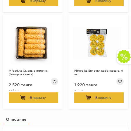
В корзину
В корзину
Mfood.kz Сырные палочки
Mfood.kz Биточки кабачковые, 6
(Замороженные)
шт
2 520 тенге
1 920 тенге
за
1 шт
за
1 шт
В корзину
В корзину
Описание