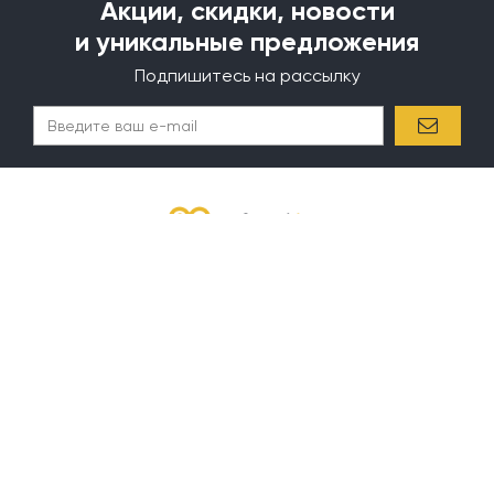
Акции, скидки, новости
и уникальные предложения
Подпишитесь на рассылку
✖
Круглосуточно вы можете оформить заказ Online на нашем сайте или
вы можете оформить заказ по телефону в рабочее время.
Покупателям
Информация
Акции
Доставка и оплата
Бренды
О компании
Зарегистрируйся и
Рецепты
Магазины
получи купон на Email, скидку 10%
Как заказать
Зарегистрироваться