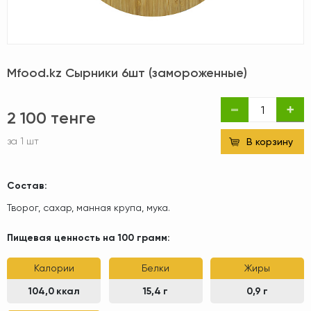
Mfood.kz Сырники 6шт (замороженные)
2 100 тенге
за 1 шт
В корзину
Состав:
Творог, сахар, манная крупа, мука.
Пищевая ценность на 100 грамм:
Калории
Белки
Жиры
104,0
ккал
15,4
г
0,9
г