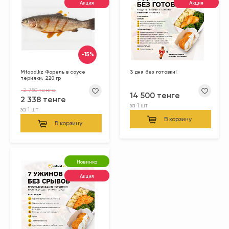
Акция
Акция
-15%
Mfood.kz Форель в соусе
3 дня без готовки!
терияки, 220 гр
2 750 тенге
14 500 тенге
2 338 тенге
за
1 шт
за
1 шт
В корзину
В корзину
Новинка
Акция