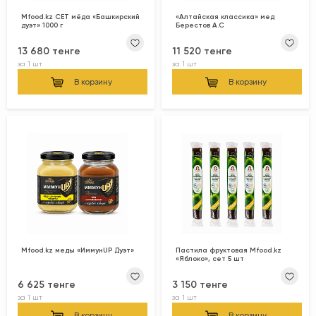
Mfood.kz СЕТ мёда «Башкирский
«Алтайская классика» мед
дуэт» 1000 г
Берестов А.С
13 680 тенге
11 520 тенге
за
1 шт
за
1 шт
В корзину
В корзину
Mfood.kz меды «ИммунUP Дуэт»
Пастила фруктовая Mfood.kz
«Яблоко», сет 5 шт
6 625 тенге
3 150 тенге
за
1 шт
за
1 шт
В корзину
В корзину