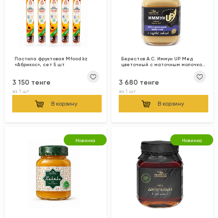
Пастила фруктовая Mfood.kz
Берестов А.С. Иммун UP Мед
«Абрикос», сет 5 шт
цветочный с маточным молочком
и кедровой живицей 200гр
3 150 тенге
3 680 тенге
за
1 шт
за
1 шт
В корзину
В корзину
Новинка
Новинка