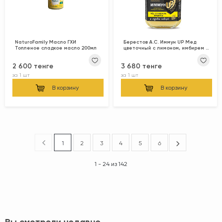
NaturoFamily Масло ГХИ
Берестов А.С. Иммун UP Мед
Топленое сладкое масло 200мл
цветочный с лимоном, имбирем и
кедровой живицей 200гр
2 600 тенге
3 680 тенге
за
1 шт
за
1 шт
В корзину
В корзину
1
2
3
4
5
6
1 - 24 из 142
Вы смотрели недавно