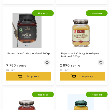
Новинка
Новинка
Берестов А.С. Мед Хвойный 500гр
Берестов А.С. Мед Алтайцвет
Майский 200гр
9 780 тенге
2 890 тенге
за
1 шт
за
1 шт
В корзину
В корзину
Новинка
Новинка