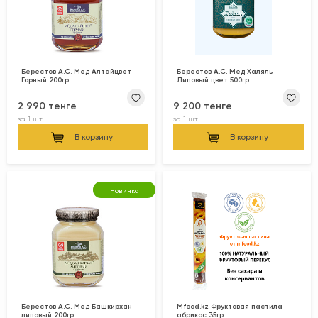
Берестов А.С. Мед Алтайцвет
Берестов А.С. Мед Халяль
Горный 200гр
Липовый цвет 500гр
2 990 тенге
9 200 тенге
за
1 шт
за
1 шт
В корзину
В корзину
Новинка
Берестов А.С. Мед Башкирхан
Mfood.kz Фруктовая пастила
липовый 200гр
абрикос 35гр