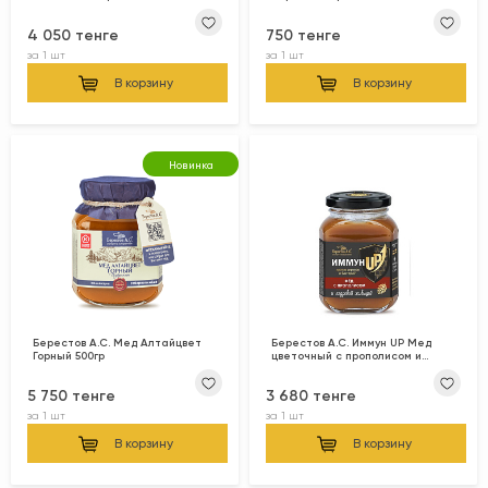
4 050 тенге
750 тенге
за
1 шт
за
1 шт
В корзину
В корзину
Новинка
Берестов А.С. Мед Алтайцвет
Берестов А.С. Иммун UP Мед
Горный 500гр
цветочный с прополисом и
кедровой живицей 200гр
5 750 тенге
3 680 тенге
за
1 шт
за
1 шт
В корзину
В корзину