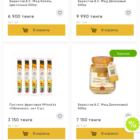
Берестов А.С. Мед Халяль
Берестов А.С. Мед Дягилевый
Цветочный 500гр
500гр
6 900 тенге
9 990 тенге
за
1 шт
за
1 шт
В корзину
В корзину
Новинка
Пастила фруктовая Mfood.kz
Берестов А.С. Мед Донниковый
«Облепиха», сет 5 шт
500гр
3 150 тенге
7 150 тенге
за
1 шт
за
1 шт
В корзину
В корзину