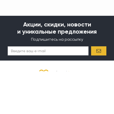
Акции, скидки, новости
и уникальные предложения
Подпишитесь на рассылку
✖
Круглосуточно вы можете оформить заказ Online на нашем сайте или
вы можете оформить заказ по телефону в рабочее время.
Покупателям
Информация
Акции
Доставка и оплата
Бренды
О компании