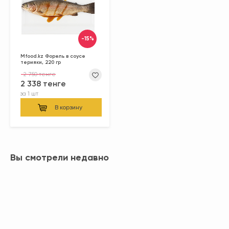
-15%
Mfood.kz Форель в соусе
терияки, 220 гр
2 750 тенге
2 338 тенге
за
1 шт
В корзину
Вы смотрели недавно