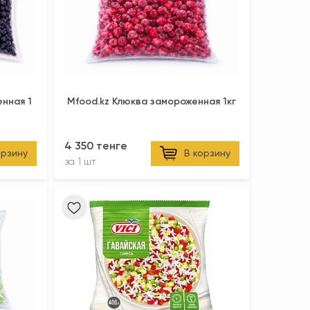
енная 1
Mfood.kz Клюква замороженная 1кг
4 350 тенге
орзину
В корзину
за
1 шт