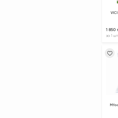
VIC
1 850
за
1 шт
Mfoo