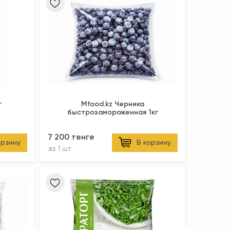
г
Mfood.kz Черника
быстрозамороженная 1кг
7 200 тенге
орзину
В корзину
за
1 шт