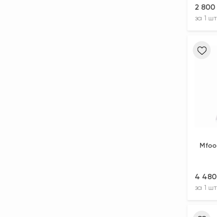
2 800
за
1 шт
Mfoo
4 480
за
1 шт