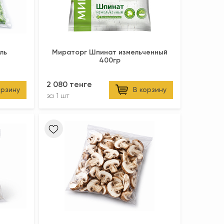
ль
Мираторг Шпинат измельченный
400гр
2 080 тенге
орзину
В корзину
за
1 шт