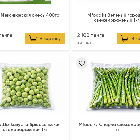
I Мексиканская смесь 400гр
Mfood.kz Зеленый горо
свежемороженый 1кг
 тенге
2 100 тенге
В корзину
В к
за
1 шт
d.kz Капуста брюссельская
Mfood.kz Спаржа свежемор
свежемороженая 1кг
1кг