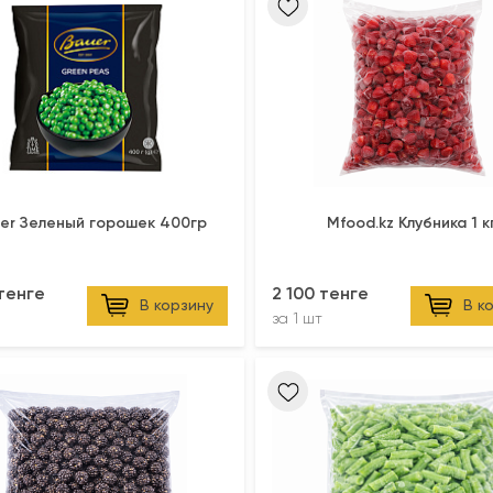
er Зеленый горошек 400гр
Mfood.kz Клубника 1 к
 тенге
2 100 тенге
В корзину
В к
за
1 шт