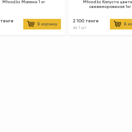
Mfood.kz Малина 1 кг
Mfood.kz Капуста цвет
свежемороженая 1кг
 тенге
2 100 тенге
В корзину
В к
за
1 шт