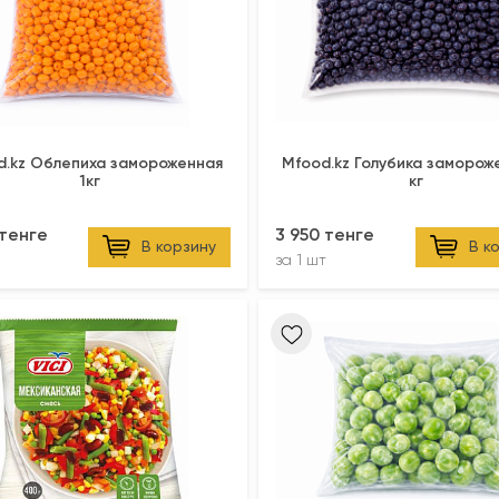
d.kz Облепиха замороженная
Mfood.kz Голубика заморож
1кг
кг
 тенге
3 950 тенге
В корзину
В к
за
1 шт