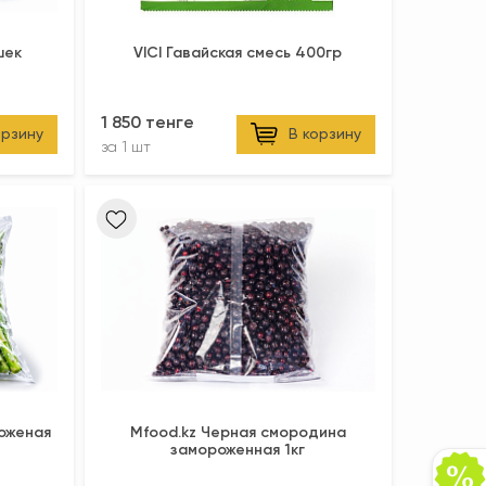
шек
VICI Гавайская смесь 400гр
1 850 тенге
орзину
В корзину
за
1 шт
оженая
Mfood.kz Черная смородина
замороженная 1кг