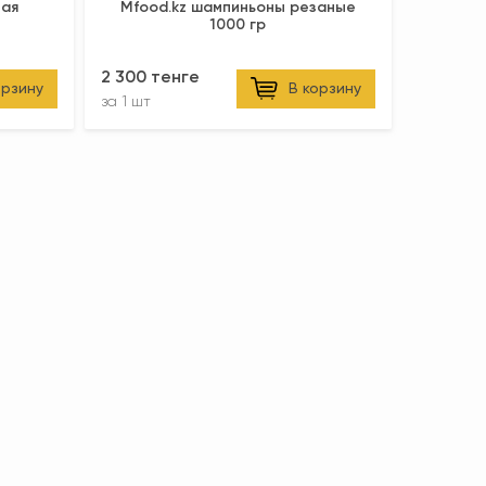
ная
Mfood.kz шампиньоны резаные
1000 гр
2 300 тенге
орзину
В корзину
за
1 шт