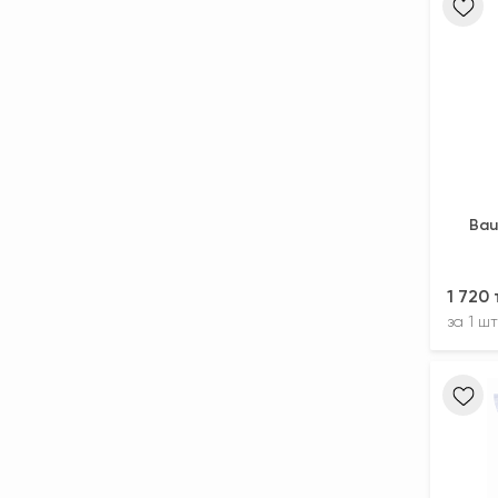
Bau
1 720
за
1 шт