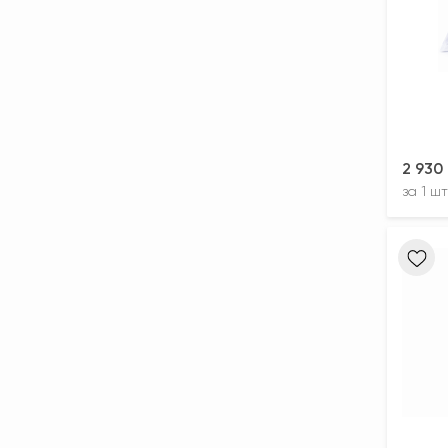
2 930
за
1 шт