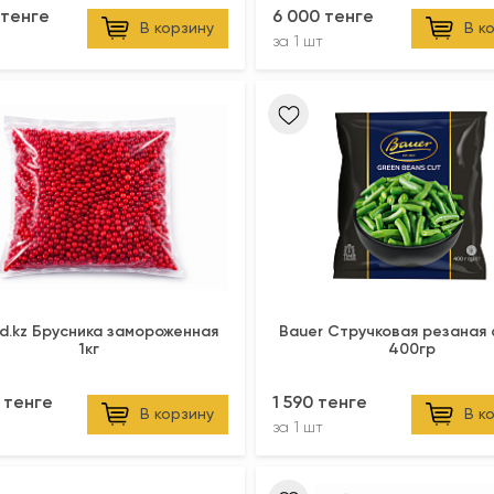
 тенге
6 000 тенге
В корзину
В к
за
1 шт
d.kz Брусника замороженная
Bauer Стручковая резаная фасоль
1кг
400гр
 тенге
1 590 тенге
В корзину
В к
за
1 шт