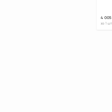
4 005
за
1 шт