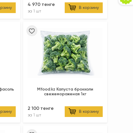
4 970 тенге
орзину
В корзину
за
1 шт
Mfood.kz Капуста брокколи
свежемороженая 1кг
2 100 тенге
орзину
В корзину
за
1 шт