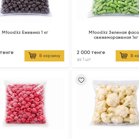
Mfood.kz Ежевика 1 кг
Mfood.kz Зеленая фасо
свежемороженая 1кг
 тенге
2 000 тенге
В корзину
В к
за
1 шт